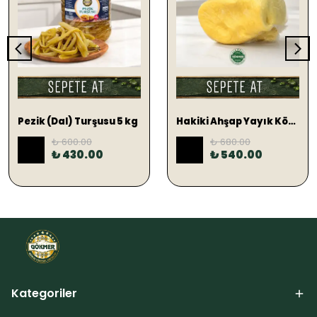
SEPETE EKLE
SEPETE EKLE
Pezik (Dal) Turşusu 5 kg
Hakiki Ahşap Yayık Köy Tereyağ 1 KG (TUZLU)
₺ 600.00
₺ 680.00
%
28
%
21
₺ 430.00
₺ 540.00
Kategoriler