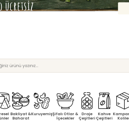
 ücretsiz
resel
Bakliyat &
Kuruyemiş
Şifalı Otlar &
Draje
Kahve
Kampa
ünler
Baharat
İçecekler
Çeşitleri
Çeşitleri
Kolile