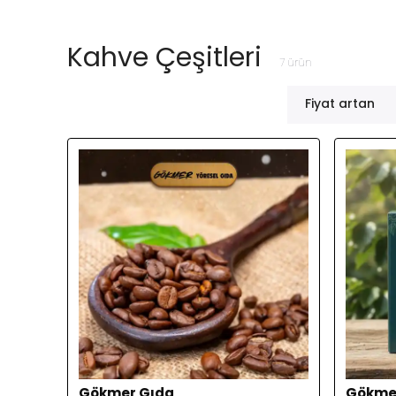
Kahve Çeşitleri
7
ürün
Fiyat artan
Gökmer Gıda
Gökme