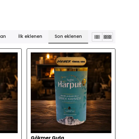
lan
İlk eklenen
Son eklenen
Gökmer Gıda