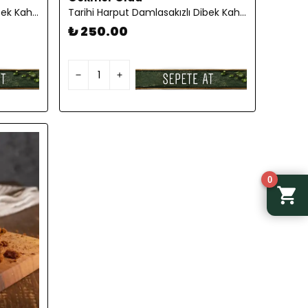
Tarihi Harput Antep Fıstıklı Dibek Kahvesi 250 gr
Tarihi Harput Damlasakızlı Dibek Kahvesi 250gr
₺ 250.00
0