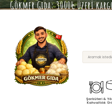
Gökmer Gıda: 3000₺ üzeri kargo
Şarküteri &
Yö
Kahvaltılık
Ür