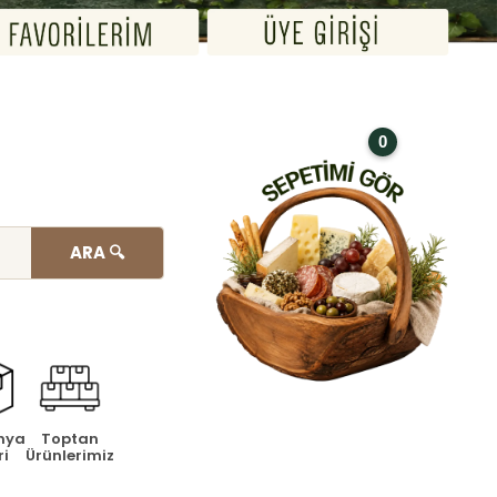
0
ARA 🔍
nya
Toptan
ri
Ürünlerimiz