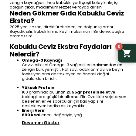
zengin kaynağıdır. İnce kabuklu yerli çeşit kolay kırılır, içi
dolgun çıkar, maksimum lezzet ve fayda alırsın.
Neden Gökmer Gıda Kabuklu Ceviz
Ekstra?
2025 yeni sezon, direkt üreticiden, en dolgun iç oranı.
Bayatlık sıfır, kabuk kırma keyfi maksimum. Bir dene, başka
aramazsın!
Kabuklu Ceviz Ekstra Faydaları
0
Nelerdir?
Omega-3 Kaynağı
Ceviz, bitkisel Omega-3 yağ asitleri bakımından en
zengin kuruyemiştir. Hafızayı, odaklanmayı ve beyin
fonksiyonlarını destekleyen en önemli doğal
gıdalardan biridir.
Yüksek Protein
100 gramında bulunan
21,55gr protein
ile et ve
baklagillere güçlü bir alternatiftir. Özellikle vejetaryen
beslenenler ve sporcular için kas yapısını
destekleyen harika bir kaynaktır.
Enerji Verir
690 kcal
enerji değeriyle, yoğ
Devamını Göster