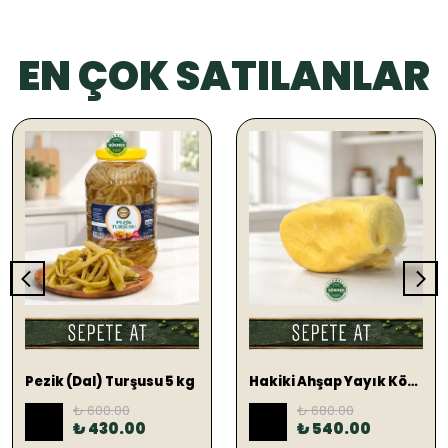
EN ÇOK SATILANLAR
SEPETE EKLE
SEPETE EKLE
Pezik (Dal) Turşusu 5 kg
Hakiki Ahşap Yayık Köy Tereyağ 1 KG (TUZLU)
₺ 600.00
₺ 680.00
%
28
%
21
₺ 430.00
₺ 540.00