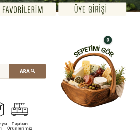
0
ARA 🔍
nya
Toptan
ri
Ürünlerimiz