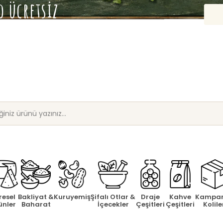
 ücretsiz
resel
Bakliyat &
Kuruyemiş
Şifalı Otlar &
Draje
Kahve
Kampa
ünler
Baharat
İçecekler
Çeşitleri
Çeşitleri
Kolile