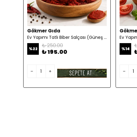
Gökmer Gıda
Gökme
Ev Yapımı Tatlı Biber Salçası (Güneş Kurutması) 1KG
₺ 250.00
₺
%
22
%
14
₺ 195.00