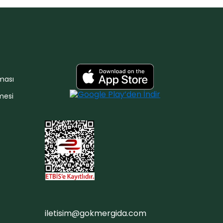
nması
mesi
iletisim@gokmergida.com