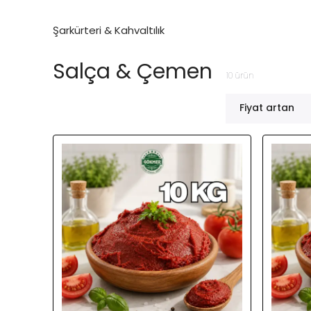
Şarkürteri & Kahvaltılık
Salça & Çemen
10
ürün
Fiyat artan