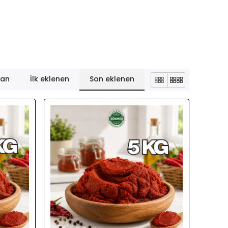
lan
İlk eklenen
Son eklenen