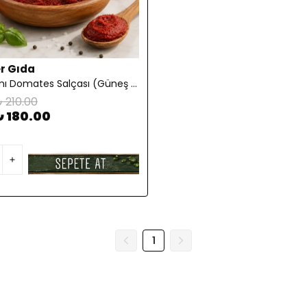
r Gıda
Ev Yapımı Domates Salçası (Güneş Kurutması) 1KG
 210.00
₺ 180.00
1