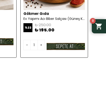
Gökmer Gıda
Ev Yapımı Acı Biber Salçası (Güneş Kurutması) 1KG
0
₺ 250.00
%
22
₺ 195.00