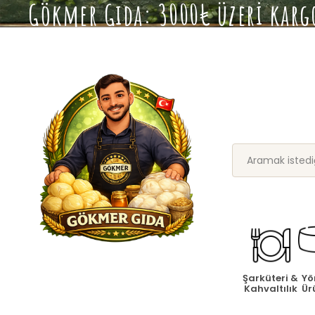
Gökmer Gıda: 3000₺ üzeri kargo
Şarküteri &
Yö
Kahvaltılık
Ür