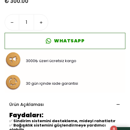
₺ 300.00
WHATSAPP
3000₺ üzeri ücretsiz kargo
30 gün içinde iade garantisi
Ürün Açıklaması
Faydaları:
✅
Sindirim sistemini destekleme, mideyi rahatlatır
✅
Bağışıklık sistemini güçlendirmeye yardımcı
olabilir
0