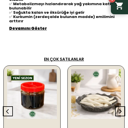
✅
Metabolizmayı hızlandırarak yağ yakımına katkıda
bulunabilir
✅
Soğukta kalan ve öksürüğe iyi gelir
✅
Kurkumin (zerdeçalde bulunan madde) emilimini
arttırır
Devamını Göster
EN ÇOK SATILANLAR
SEPETE EKLE
SEPETE EKLE