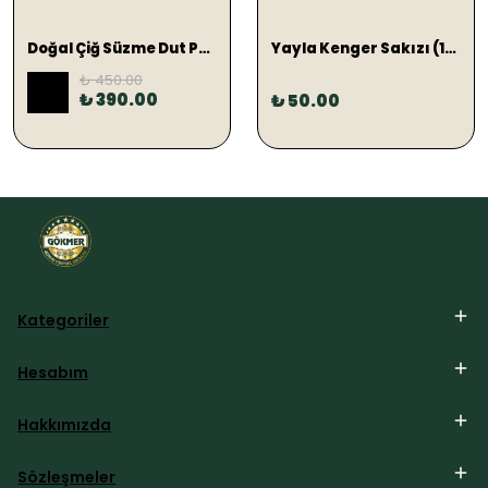
Doğal Çiğ Süzme Dut Pekmezi 1 KG
Yayla Kenger Sakızı (1ADET)
₺ 450.00
%
13
₺ 390.00
₺ 50.00
Kategoriler
Hesabım
Hakkımızda
Sözleşmeler