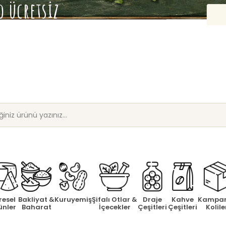
 ücretsiz
resel
Bakliyat &
Kuruyemiş
Şifalı Otlar &
Draje
Kahve
Kampa
ünler
Baharat
İçecekler
Çeşitleri
Çeşitleri
Kolile