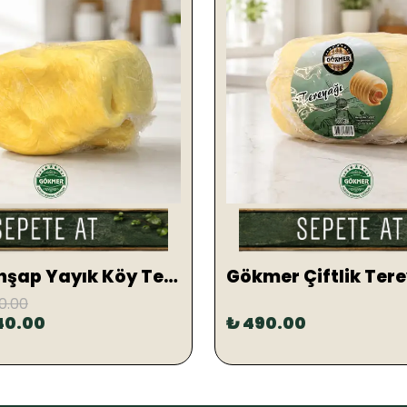
Hakiki Ahşap Yayık Köy Tereyağ 1 KG (TUZLU)
0.00
40.00
₺ 490.00