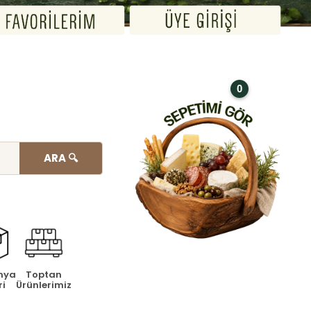
0
ARA 🔍
nya
Toptan
ri
Ürünlerimiz