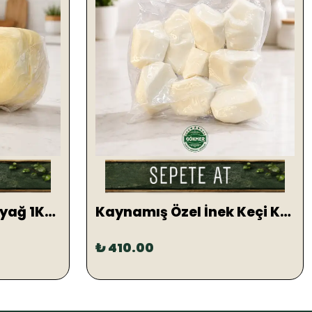
Gökmer Çiftlik Tereyağ 1KG (TUZLU)
Kaynamış Özel İnek Keçi KARIŞIK Salamura Peynir 1 KG
₺ 410.00