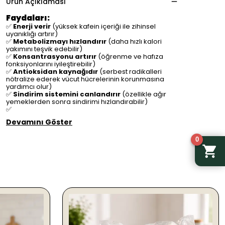
Ürün Açıklaması
Faydaları:
✅
Enerji verir
(yüksek kafein içeriği ile zihinsel
uyanıklığı artırır)
✅
Metabolizmayı hızlandırır
(daha hızlı kalori
yakımını teşvik edebilir)
✅
Konsantrasyonu artırır
(öğrenme ve hafıza
fonksiyonlarını iyileştirebilir)
✅
Antioksidan kaynağıdır
(serbest radikalleri
nötralize ederek vücut hücrelerinin korunmasına
yardımcı olur)
✅
Sindirim sistemini canlandırır
(özellikle ağır
yemeklerden sonra sindirimi hızlandırabilir)
✅
Devamını Göster
0