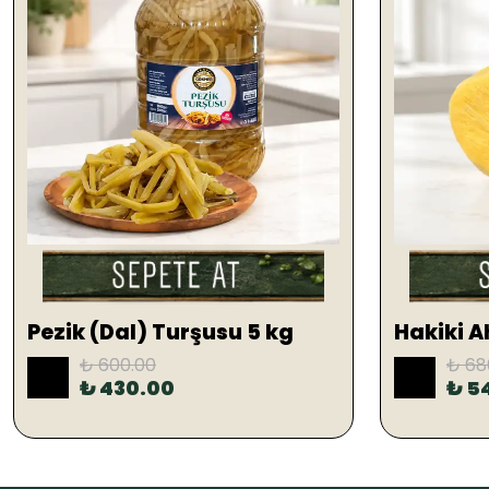
Pezik (Dal) Turşusu 5 kg
₺ 600.00
₺ 68
%
28
%
21
₺ 430.00
₺ 5