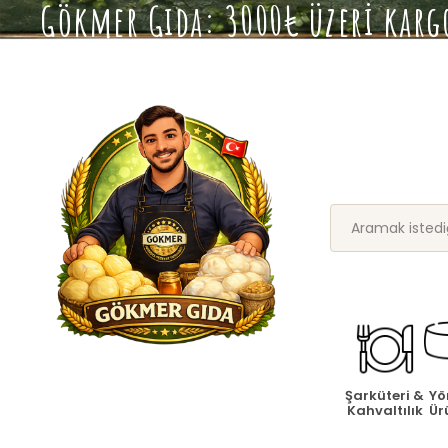
Gökmer Gıda: 3000₺ üzeri kargo
Şarküteri &
Yö
Kahvaltılık
Ür