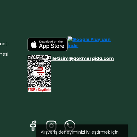
nması
mesi
iletisim@gokmergida.com
Alışveriş deneyiminizi iyileştirmek için