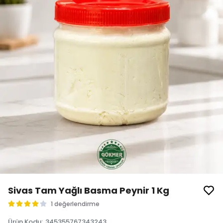
Sivas Tam Yağlı Basma Peynir 1 Kg
1 değerlendirme
Ürün Kodu
:
345355767343243