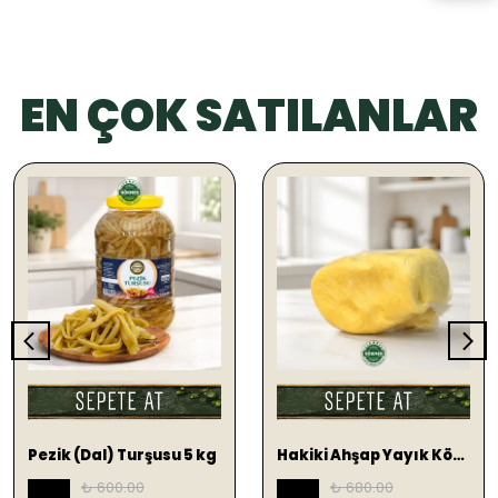
EN ÇOK SATILANLAR
SEPETE EKLE
SEPETE EKLE
Pezik (Dal) Turşusu 5 kg
Hakiki Ahşap Yayık Köy Tereyağ 1 KG (TUZLU)
₺ 600.00
₺ 680.00