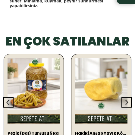
süner. Mıhlama, kuymak, peynir sündürmesi
yapabilirsiniz.
EN ÇOK SATILANLAR
SEPETE EKLE
SEPETE EKLE
Pezik (Dal) Turşusu 5 kg
Hakiki Ahşap Yayık Köy Tereyağ 1 KG (TUZLU)