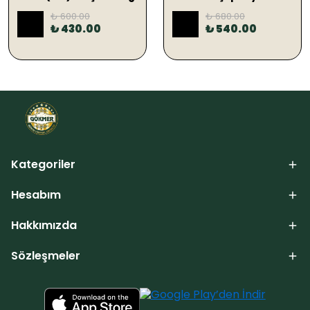
₺ 600.00
₺ 680.00
%
28
%
21
₺ 430.00
₺ 540.00
Kategoriler
Hesabım
Hakkımızda
Sözleşmeler