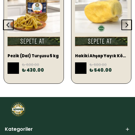
SEPETE EKLE
SEPETE EKLE
Pezik (Dal) Turşusu 5 kg
Hakiki Ahşap Yayık Köy Tereyağ 1 KG (TUZLU)
₺ 600.00
₺ 680.00
%
28
%
21
₺ 430.00
₺ 540.00
Kategoriler