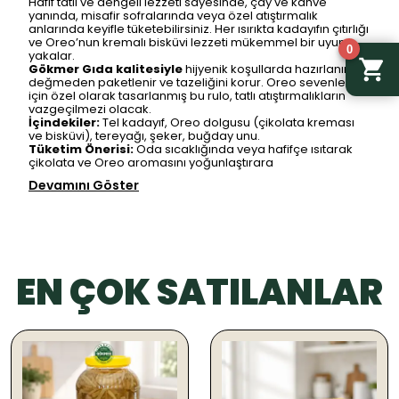
Hafif tatlı ve dengeli lezzeti sayesinde, çay ve kahve
yanında, misafir sofralarında veya özel atıştırmalık
anlarında keyifle tüketebilirsiniz. Her ısırıkta kadayıfın çıtırlığı
ve Oreo’nun kremalı bisküvi lezzeti mükemmel bir uyum
0
yakalar.
Gökmer Gıda kalitesiyle
hijyenik koşullarda hazırlanır, el
değmeden paketlenir ve tazeliğini korur. Oreo sevenler
için özel olarak tasarlanmış bu rulo, tatlı atıştırmalıkların
vazgeçilmezi olacak.
İçindekiler:
Tel kadayıf, Oreo dolgusu (çikolata kreması
ve bisküvi), tereyağı, şeker, buğday unu.
Tüketim Önerisi:
Oda sıcaklığında veya hafifçe ısıtarak
çikolata ve Oreo aromasını yoğunlaştırara
Devamını Göster
EN ÇOK SATILANLAR