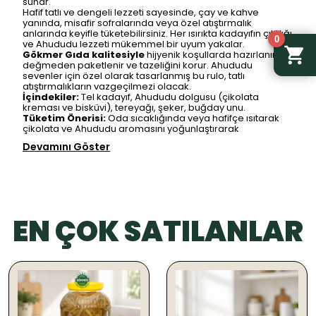
sunar.
Hafif tatlı ve dengeli lezzeti sayesinde, çay ve kahve
yanında, misafir sofralarında veya özel atıştırmalık
anlarında keyifle tüketebilirsiniz. Her ısırıkta kadayıfın çıtırlığı
0
ve Ahududu lezzeti mükemmel bir uyum yakalar.
Gökmer Gıda kalitesiyle
hijyenik koşullarda hazırlanır, el
değmeden paketlenir ve tazeliğini korur. Ahududu
sevenler için özel olarak tasarlanmış bu rulo, tatlı
atıştırmalıkların vazgeçilmezi olacak.
İçindekiler:
Tel kadayıf, Ahududu dolgusu (çikolata
kreması ve bisküvi), tereyağı, şeker, buğday unu.
Tüketim Önerisi:
Oda sıcaklığında veya hafifçe ısıtarak
çikolata ve Ahududu aromasını yoğunlaştırarak
Devamını Göster
EN ÇOK SATILANLAR