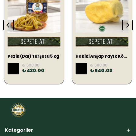
SEPETE EKLE
SEPETE EKLE
Pezik (Dal) Turşusu 5 kg
Hakiki Ahşap Yayık Köy Tereyağ 1 KG (TUZLU)
₺ 600.00
₺ 680.00
%
28
%
21
₺ 430.00
₺ 540.00
Kategoriler