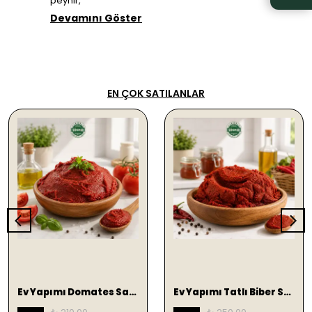
peynir,
Devamını Göster
EN ÇOK SATILANLAR
SEPETE EKLE
SEPETE EKLE
Ev Yapımı Domates Salçası (Güneş Kurutması) 1KG
Ev Yapımı Tatlı Biber Salçası (Güneş Kurutması) 1KG