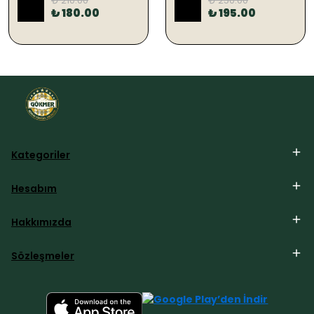
₺ 210.00
₺ 250.00
%
14
%
22
₺ 180.00
₺ 195.00
Kategoriler
Hesabım
Hakkımızda
Sözleşmeler