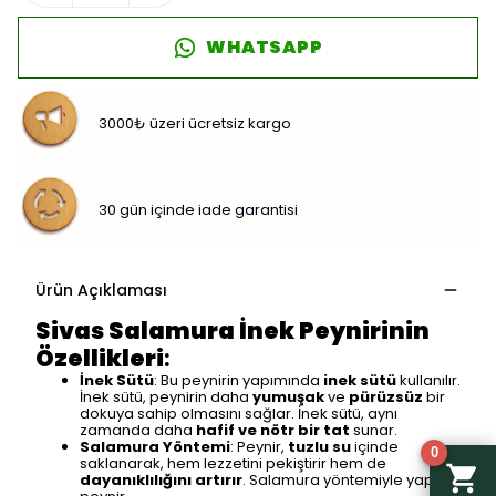
WHATSAPP
3000₺ üzeri ücretsiz kargo
30 gün içinde iade garantisi
Ürün Açıklaması
Sivas Salamura İnek Peynirinin
Özellikleri
:
İnek Sütü
: Bu peynirin yapımında
inek sütü
kullanılır.
İnek sütü, peynirin daha
yumuşak
ve
pürüzsüz
bir
dokuya sahip olmasını sağlar. İnek sütü, aynı
zamanda daha
hafif ve nötr bir tat
sunar.
Salamura Yöntemi
: Peynir,
tuzlu su
içinde
0
saklanarak, hem lezzetini pekiştirir hem de
dayanıklılığını artırır
. Salamura yöntemiyle yapılan