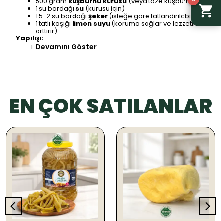
500 gram
kuşburnu kurusu
(veya taze kuşburnu)
1 su bardağı
su
(kurusu için)
1.5-2 su bardağı
şeker
(isteğe göre tatlandırılabilir)
1 tatlı kaşığı
limon suyu
(koruma sağlar ve lezzetini
arttırır)
Yapılışı:
Devamını Göster
EN ÇOK SATILANLAR