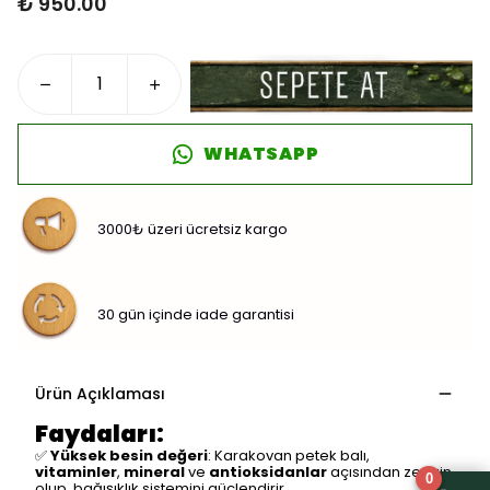
₺ 950.00
WHATSAPP
3000₺ üzeri ücretsiz kargo
30 gün içinde iade garantisi
Ürün Açıklaması
Faydaları:
✅
Yüksek besin değeri
: Karakovan petek balı,
vitaminler
,
mineral
ve
antioksidanlar
açısından zengin
0
olup, bağışıklık sistemini güçlendirir.