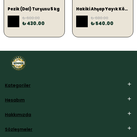
Pezik (Dal) Turşusu 5 kg
Hakiki Ahşap Yayık Köy Tereyağ 1 KG (TUZLU)
₺ 600.00
₺ 680.00
%
28
%
21
₺ 430.00
₺ 540.00
Kategoriler
Hesabım
Hakkımızda
Sözleşmeler