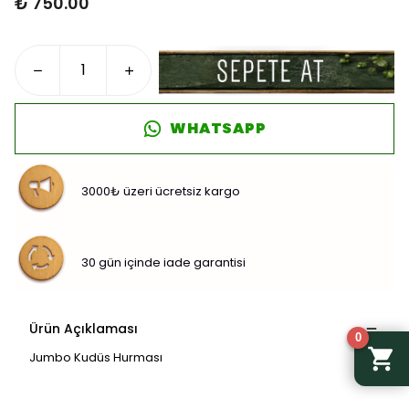
₺ 750.00
WHATSAPP
3000₺ üzeri ücretsiz kargo
30 gün içinde iade garantisi
Ürün Açıklaması
0
Jumbo Kudüs Hurması