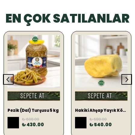
EN ÇOK SATILANLAR
SEPETE EKLE
SEPETE EKLE
Pezik (Dal) Turşusu 5 kg
Hakiki Ahşap Yayık Köy Tereyağ 1 KG (TUZLU)
₺ 600.00
₺ 680.00
%
28
%
21
₺ 430.00
₺ 540.00