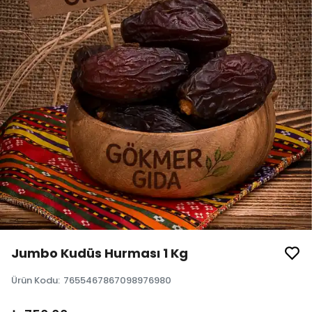
Jumbo Kudüs Hurması 1 Kg
Ürün Kodu
:
7655467867098976980