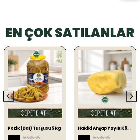
EN ÇOK SATILANLAR
SEPETE EKLE
SEPETE EKLE
Pezik (Dal) Turşusu 5 kg
Hakiki Ahşap Yayık Köy Tereyağ 1 KG (TUZLU)
₺ 600.00
₺ 680.00