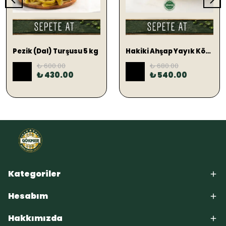
SEPETE EKLE
SEPETE EKLE
Pezik (Dal) Turşusu 5 kg
Hakiki Ahşap Yayık Köy Tereyağ 1 KG (TUZLU)
₺ 600.00
₺ 680.00
%
28
%
21
₺ 430.00
₺ 540.00
Kategoriler
Hesabım
Hakkımızda