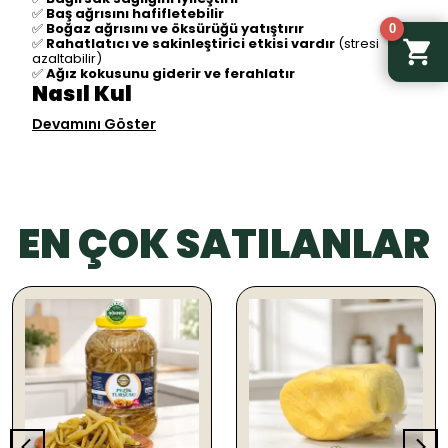
✅
Baş ağrısını hafifletebilir
✅
Boğaz ağrısını ve öksürüğü yatıştırır
0
✅
Rahatlatıcı ve sakinleştirici etkisi vardır
(stresi
azaltabilir)
✅
Ağız kokusunu giderir ve ferahlatır
Nasıl Kul
Devamını Göster
EN ÇOK SATILANLAR