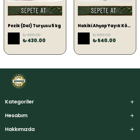
SEPETE EKLE
SEPETE EKLE
Pezik (Dal) Turşusu 5 kg
Hakiki Ahşap Yayık Köy Tereyağ 1 KG (TUZLU)
₺ 600.00
₺ 680.00
%
28
%
21
₺ 430.00
₺ 540.00
Kategoriler
Hesabım
Hakkımızda